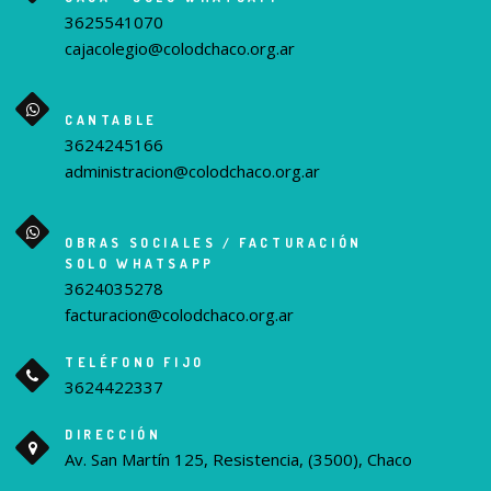
3625541070
cajacolegio@colodchaco.org.ar
CANTABLE
3624245166
administracion@colodchaco.org.ar
OBRAS SOCIALES / FACTURACIÓN
SOLO WHATSAPP
3624035278
facturacion@colodchaco.org.ar
TELÉFONO FIJO
3624422337
DIRECCIÓN
Av. San Martín 125, Resistencia, (3500), Chaco