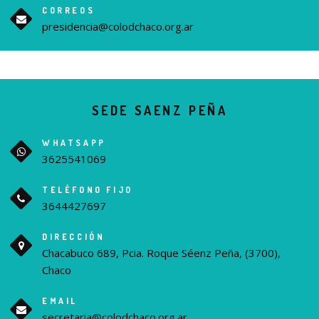
CORREOS
presidencia@colodchaco.org.ar
SEDE SAENZ PEÑA
WHATSAPP
3625541069
TELÉFONO FIJO
3644427697
DIRECCIÓN
Chacabuco 689, Pcia. Roque Séenz Peña, (3700),
Chaco
EMAIL
secretaria@colodchaco.org.ar