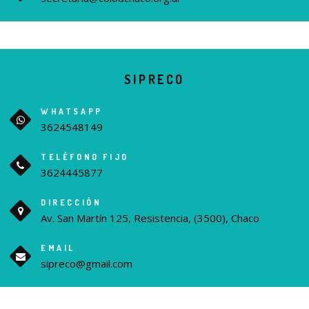
SIPRECO
WHATSAPP
3624548149
TELÉFONO FIJO
3624445877
DIRECCIÓN
Av. San Martín 125, Resistencia, (3500), Chaco
EMAIL
sipreco@gmail.com