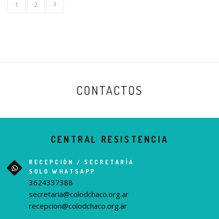
1
2
CONTACTOS
CENTRAL RESISTENCIA
RECEPCIÓN / SECRETARÍA
SOLO WHATSAPP
3624337388
secretaria@colodchaco.org.ar
recepcion@colodchaco.org.ar