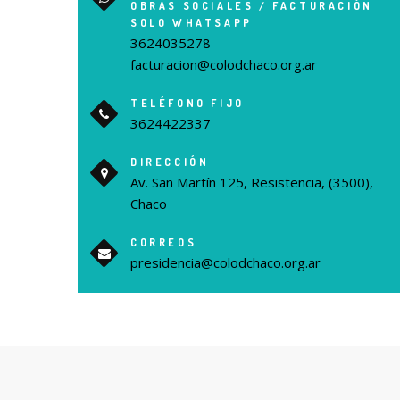
OBRAS SOCIALES / FACTURACIÓN
SOLO WHATSAPP
3624035278
facturacion@colodchaco.org.ar
TELÉFONO FIJO
3624422337
DIRECCIÓN
Av. San Martín 125, Resistencia, (3500),
Chaco
CORREOS
presidencia@colodchaco.org.ar