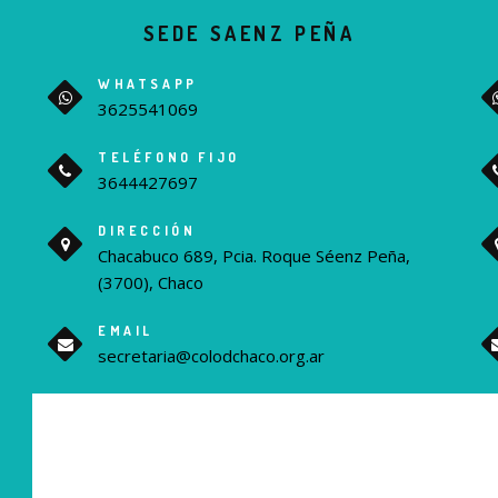
SEDE SAENZ PEÑA
WHATSAPP
3625541069
TELÉFONO FIJO
3644427697
DIRECCIÓN
Chacabuco 689, Pcia. Roque Séenz Peña,
(3700), Chaco
EMAIL
secretaria@colodchaco.org.ar