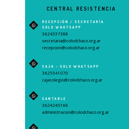
CENTRAL RESISTENCIA
RECEPCIÓN / SECRETARÍA
SOLO WHATSAPP
3624337388
secretaria@colodchaco.org.ar
recepcion@colodchaco.org.ar
CAJA - SOLO WHATSAPP
3625541070
cajacolegio@colodchaco.org.ar
CANTABLE
3624245166
administracion@colodchaco.org.ar