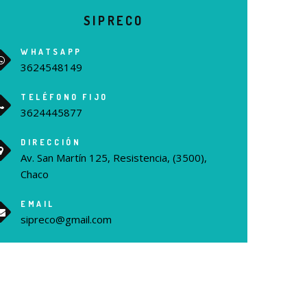
SIPRECO
WHATSAPP
3624548149
TELÉFONO FIJO
3624445877
DIRECCIÓN
Av. San Martín 125, Resistencia, (3500),
Chaco
EMAIL
sipreco@gmail.com