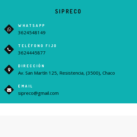
SIPRECO
WHATSAPP
3624548149
TELÉFONO FIJO
3624445877
DIRECCIÓN
Av. San Martín 125, Resistencia, (3500), Chaco
EMAIL
sipreco@gmail.com
Scroll