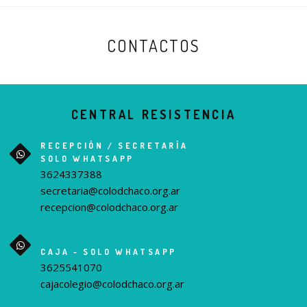
CONTACTOS
CENTRAL RESISTENCIA
RECEPCIÓN / SECRETARÍA
SOLO WHATSAPP
3624337388
secretaria@colodchaco.org.ar
recepcion@colodchaco.org.ar
CAJA - SOLO WHATSAPP
3625541070
cajacolegio@colodchaco.org.ar