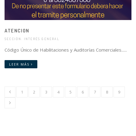
ATENCION
SECCIÓN: INTERÉS GENERAL
Código Único de Habilitaciones y Auditorías Comerciales......
LEER MÁS
1
2
3
4
5
6
7
8
9