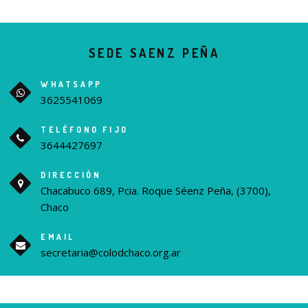
SEDE SAENZ PEÑA
WHATSAPP
3625541069
TELÉFONO FIJO
3644427697
DIRECCIÓN
Chacabuco 689, Pcia. Roque Séenz Peña, (3700),
Chaco
EMAIL
secretaria@colodchaco.org.ar