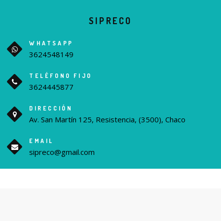
SIPRECO
WHATSAPP
3624548149
TELÉFONO FIJO
3624445877
DIRECCIÓN
Av. San Martín 125, Resistencia, (3500), Chaco
EMAIL
sipreco@gmail.com