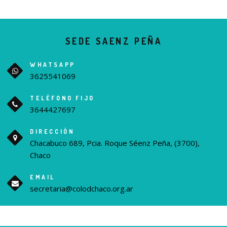
SEDE SAENZ PEÑA
WHATSAPP
3625541069
TELÉFONO FIJO
3644427697
DIRECCIÓN
Chacabuco 689, Pcia. Roque Séenz Peña, (3700),
Chaco
EMAIL
secretaria@colodchaco.org.ar