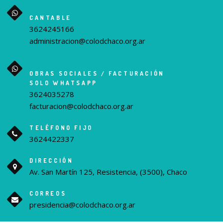
CANTABLE
3624245166
administracion@colodchaco.org.ar
OBRAS SOCIALES / FACTURACIÓN
SOLO WHATSAPP
3624035278
facturacion@colodchaco.org.ar
TELÉFONO FIJO
3624422337
DIRECCIÓN
Av. San Martín 125, Resistencia, (3500), Chaco
CORREOS
presidencia@colodchaco.org.ar