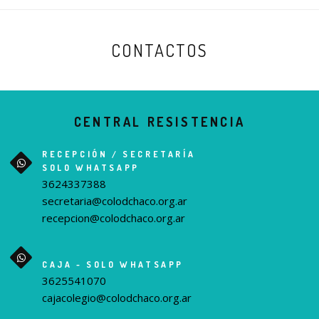
CONTACTOS
CENTRAL RESISTENCIA
RECEPCIÓN / SECRETARÍA
SOLO WHATSAPP
3624337388
secretaria@colodchaco.org.ar
recepcion@colodchaco.org.ar
CAJA - SOLO WHATSAPP
3625541070
cajacolegio@colodchaco.org.ar