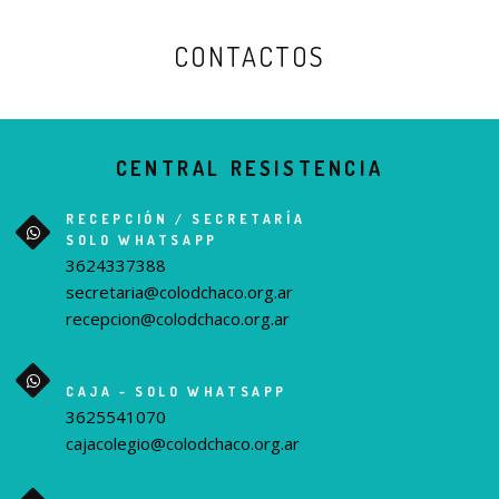
CONTACTOS
CENTRAL RESISTENCIA
RECEPCIÓN / SECRETARÍA
SOLO WHATSAPP
3624337388
secretaria@colodchaco.org.ar
recepcion@colodchaco.org.ar
CAJA - SOLO WHATSAPP
3625541070
cajacolegio@colodchaco.org.ar