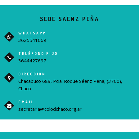
SEDE SAENZ PEÑA
WHATSAPP
3625541069
TELÉFONO FIJO
3644427697
DIRECCIÓN
Chacabuco 689, Pcia. Roque Séenz Peña, (3700),
Chaco
EMAIL
secretaria@colodchaco.org.ar