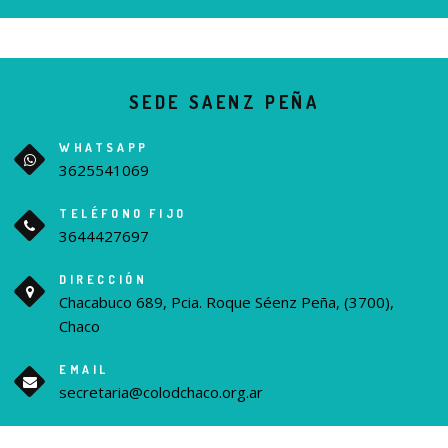
SEDE SAENZ PEÑA
WHATSAPP
3625541069
TELÉFONO FIJO
3644427697
DIRECCIÓN
Chacabuco 689, Pcia. Roque Séenz Peña, (3700),
Chaco
EMAIL
secretaria@colodchaco.org.ar