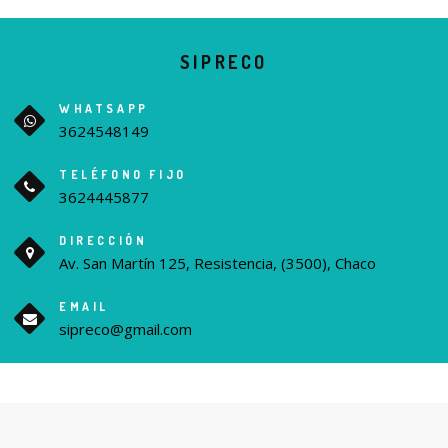
SIPRECO
WHATSAPP
3624548149
TELÉFONO FIJO
3624445877
DIRECCIÓN
Av. San Martín 125, Resistencia, (3500), Chaco
EMAIL
sipreco@gmail.com