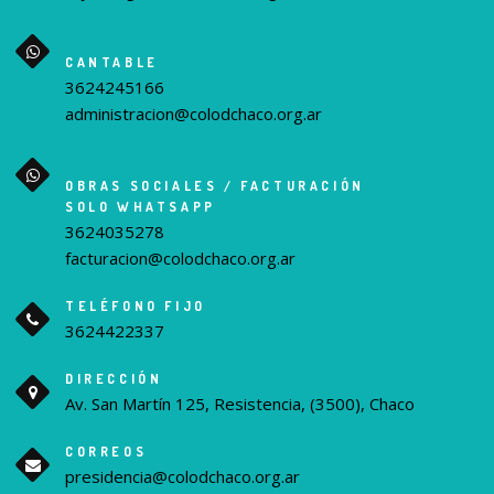
CANTABLE
3624245166
administracion@colodchaco.org.ar
OBRAS SOCIALES / FACTURACIÓN
SOLO WHATSAPP
3624035278
facturacion@colodchaco.org.ar
TELÉFONO FIJO
3624422337
DIRECCIÓN
Av. San Martín 125, Resistencia, (3500), Chaco
CORREOS
presidencia@colodchaco.org.ar