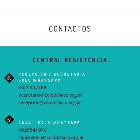
CONTACTOS
CENTRAL RESISTENCIA
RECEPCIÓN / SECRETARÍA
SOLO WHATSAPP
3624337388
secretaria@colodchaco.org.ar
recepcion@colodchaco.org.ar
CAJA - SOLO WHATSAPP
3625541070
cajacolegio@colodchaco.org.ar