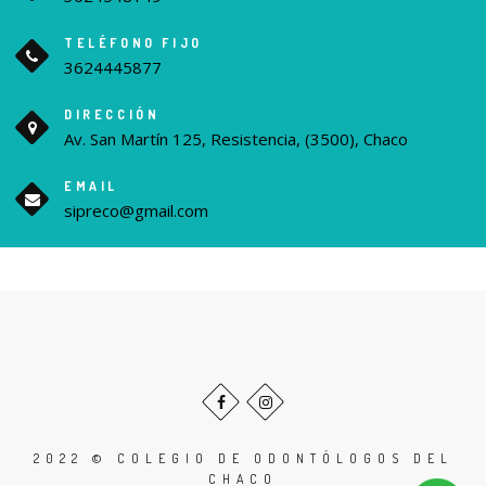
TELÉFONO FIJO
3624445877
DIRECCIÓN
Av. San Martín 125, Resistencia, (3500), Chaco
EMAIL
sipreco@gmail.com
Scroll
para
Facebook
Instagram
subir
2022 © COLEGIO DE ODONTÓLOGOS DEL
CHACO