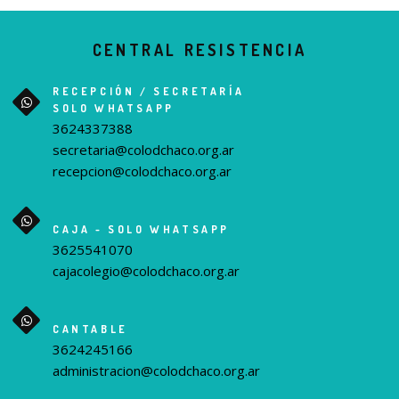
CENTRAL RESISTENCIA
RECEPCIÓN / SECRETARÍA
SOLO WHATSAPP
3624337388
secretaria@colodchaco.org.ar
recepcion@colodchaco.org.ar
CAJA - SOLO WHATSAPP
3625541070
cajacolegio@colodchaco.org.ar
CANTABLE
3624245166
administracion@colodchaco.org.ar