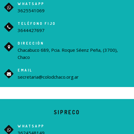
WHATSAPP
3625541069
TELÉFONO FIJO
3644427697
DIRECCIÓN
Chacabuco 689, Pcia. Roque Séenz Peña, (3700),
Chaco
EMAIL
secretaria@colodchaco.org.ar
SIPRECO
WHATSAPP
3624548149